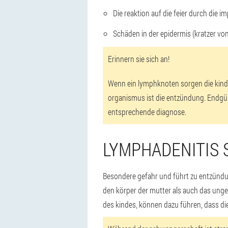
Die reaktion auf die feier durch die i
Schäden in der epidermis (kratzer von
Erinnern sie sich an!
Wenn ein lymphknoten sorgen die kinder
organismus ist die entzündung. Endgül
entsprechende diagnose.
LYMPHADENITIS
Besondere gefahr und führt zu entzündu
den körper der mutter als auch das unge
des kindes, können dazu führen, dass die 