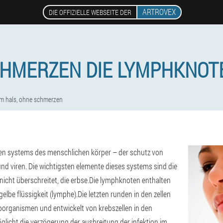
ARTROVEX
DIE OFFIZIELLE WEBSEITE DER
HMERZEN DIE LYMPHKNOTE
m hals, ohne schmerzen
hen systems des menschlichen körper – der schutz von
d viren. Die wichtigsten elemente dieses systems sind die
icht überschreitet, die erbse.
Die lymphknoten enthalten
elbe flüssigkeit (lymphe).
Die letzten runden in den zellen
roorganismen und entwickelt von krebszellen in den
icht die verzögerung der ausbreitung der infektion im