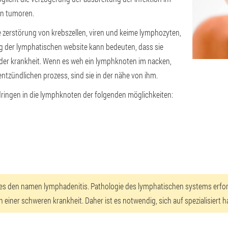
en tumoren.
ie zerstörung von krebszellen, viren und keime lymphozyten,
tieg der lymphatischen website kann bedeuten, dass sie
 der krankheit. Wenn es weh ein lymphknoten im nacken,
entzündlichen prozess, sind sie in der nähe von ihm.
, dringen in die lymphknoten der folgenden möglichkeiten:
lt es den namen lymphadenitis. Pathologie des lymphatischen systems er
 einer schweren krankheit. Daher ist es notwendig, sich auf spezialisiert h