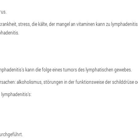
rus.
rankheit, stress, die kälte, der mangel an vitaminen kann zu lymphadenitis
hadenitis.
ymphadenitis's kann die folge eines tumors des lymphatischen gewebes.
rursachen: alkoholismus, störungen in der funktionsweise der schilddrüse 
 lymphadenitis's:
urchgeführt.