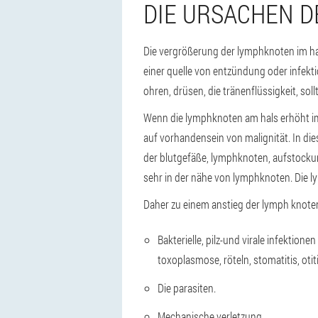
DIE URSACHEN D
Die vergrößerung der lymphknoten im hals 
einer quelle von entzündung oder infekt
ohren, drüsen, die tränenflüssigkeit, soll
Wenn die lymphknoten am hals erhöht im
auf vorhandensein von malignität. In dies
der blutgefäße, lymphknoten, aufstockun
sehr in der nähe von lymphknoten. Die ly
Daher zu einem anstieg der lymph knote
Bakterielle, pilz-und virale infektione
toxoplasmose, röteln, stomatitis, otiti
Die parasiten.
Mechanische verletzung.