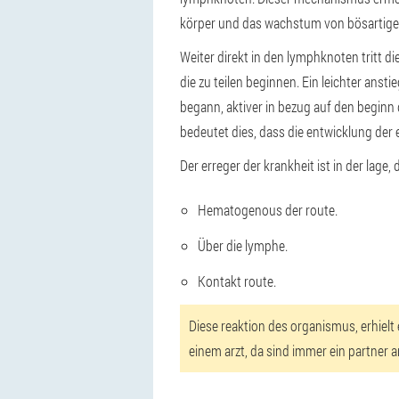
körper und das wachstum von bösartig
Weiter direkt in den lymphknoten tritt d
die zu teilen beginnen. Ein leichter ans
begann, aktiver in bezug auf den beginn
bedeutet dies, dass die entwicklung der 
Der erreger der krankheit ist in der lage
Hematogenous der route.
Über die lymphe.
Kontakt route.
Diese reaktion des organismus, erhie
einem arzt, da sind immer ein partner an