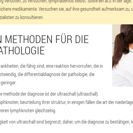
verboten, zu versuchen, lymphadenitis selbst. Sollte ein arzt in der lage,
ichere medikamente. Versuchen sie, auf ihre gesundheit aufmerksam zu, 
ialisten zu konsultieren.
N METHODEN FÜR DIE
ATHOLOGIE
nkheiten, die fähig sind, eine reaktion hervorrufen, die in
twendig, die differentialdiagnose der pathologie, die
geringer.
 methode der diagnose ist der ultraschall (ultraschall).
hknoten, beurteilung ihrer struktur, in einigen fällen die art der niederlage
reren lymphknoten gleichzeitig.
igkeit von ultraschall sind begrenzt, daher, um die diagnose zu bestätigen