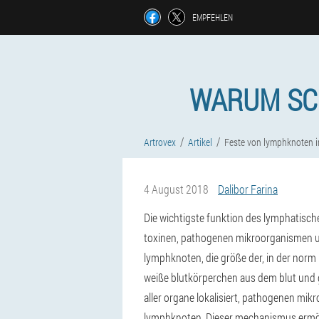
EMPFEHLEN
WARUM SC
Artrovex
Artikel
Feste von lymphknoten i
4 August 2018
Dalibor Farina
Die wichtigste funktion des lymphatisc
toxinen, pathogenen mikroorganismen un
lymphknoten, die größe der, in der norm n
weiße blutkörperchen aus dem blut und g
aller organe lokalisiert, pathogenen mik
lymphknoten. Dieser mechanismus ermögl