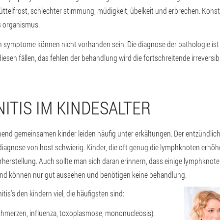
chüttelfrost, schlechter stimmung, müdigkeit, übelkeit und erbrechen. Kon
s organismus.
n symptome können nicht vorhanden sein. Die diagnose der pathologie ist
iesen fällen, das fehlen der behandlung wird die fortschreitende irreversib
ITIS IM KINDESALTER
nd gemeinsamen kinder leiden häufig unter erkältungen. Der entzündliche
ie diagnose von host schwierig. Kinder, die oft genug die lymphknoten erhö
herstellung. Auch sollte man sich daran erinnern, dass einige lymphknote
) und können nur gut aussehen und benötigen keine behandlung.
is's den kindern viel, die häufigsten sind:
sschmerzen, influenza, toxoplasmose, mononucleosis).