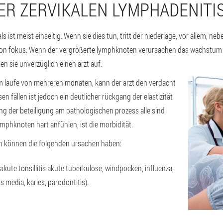
ER ZERVIKALEN LYMPHADENITIS
ist meist einseitig. Wenn sie dies tun, tritt der niederlage, vor allem, neb
ion fokus. Wenn der vergrößerte lymphknoten verursachen das wachstum der
ten sie unverzüglich einen arzt auf.
 laufe von mehreren monaten, kann der arzt den verdacht
en fällen ist jedoch ein deutlicher rückgang der elastizität
g der beteiligung am pathologischen prozess alle sind
mphknoten hart anfühlen, ist die morbidität.
n können die folgenden ursachen haben:
n akute tonsillitis akute tuberkulose, windpocken, influenza,
s media, karies, parodontitis).