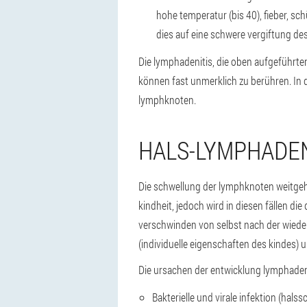
hohe temperatur (bis 40), fieber, s
dies auf eine schwere vergiftung de
Die lymphadenitis, die oben aufgeführte
können fast unmerklich zu berühren. In d
lymphknoten.
HALS-LYMPHADEN
Die schwellung der lymphknoten weitgehe
kindheit, jedoch wird in diesen fällen d
verschwinden von selbst nach der wieder
(individuelle eigenschaften des kindes
Die ursachen der entwicklung lymphadenit
Bakterielle und virale infektion (hal