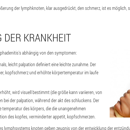
rößerung der lymphknoten, klar ausgedrückt, den schmerz, ist es möglich,
G DER KRANKHEIT
mphadenitis's abhängig von den symptomen:
s, leicht palpation definiert eine leichte zunahme. Der
der, kopfschmerz und erhöhte körpertemperatur im laufe
höht, wird visuell bestimmt (die größe kann variieren, von
zen bei der palpation, während der akt des schluckens. Der
te temperatur des körpers, die die unangenehmen
tion des kopfes, verminderter appetit, kopfschmerzen.
s lymphsystems knoten geben zeugnis von der entwicklung der entzündung