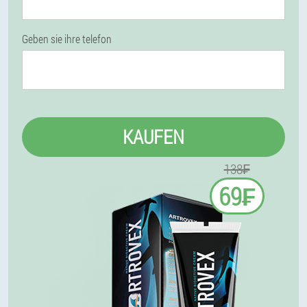
Geben sie ihre telefon
KAUFEN
138₣
69₣