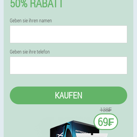
50% RABATT
Geben sie ihren namen
Geben sie ihre telefon
KAUFEN
138₣
69₣