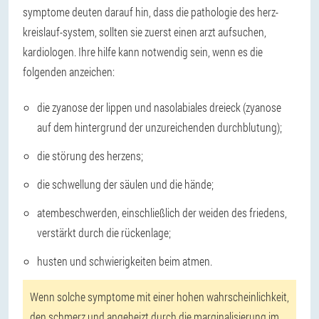
symptome deuten darauf hin, dass die pathologie des herz-
kreislauf-system, sollten sie zuerst einen arzt aufsuchen,
kardiologen. Ihre hilfe kann notwendig sein, wenn es die
folgenden anzeichen:
die zyanose der lippen und nasolabiales dreieck (zyanose
auf dem hintergrund der unzureichenden durchblutung);
die störung des herzens;
die schwellung der säulen und die hände;
atembeschwerden, einschließlich der weiden des friedens,
verstärkt durch die rückenlage;
husten und schwierigkeiten beim atmen.
Wenn solche symptome mit einer hohen wahrscheinlichkeit,
den schmerz und angeheizt durch die marginalisierung im