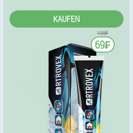
KAUFEN
138₣
69₣