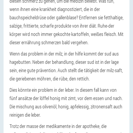
diesen schmerz zu gehen, um die medizin beliebt. Was tun,
wenn ihnen eine krankheit diagnostiziert, die in der
bauchspeicheldrüse oder gallenblase? Entfernen sie fetthaltige,
salzige, frittierte, scharfe produkte von ihrer diät. Ruhe-der
körper wird noch immer gekochte kartoffeln, weißes fleisch. Mit
dieser ernährung schmerzen bald vergehen.
Wenn das problem in der milz, in der hilfe kommt der sud aus
hagebutten. Neben der behandlung, dieser sud ist in der lage
sein, eine gute prävention. Auch stellt die tätigkeit der milz-saft,
die geriebenen möhren, die rübe, den rettich.
Dies könnte ein problem in der leber. In diesem fall kann von
fünf ansätze der löffel honig mit zimt, vor dem essen und nach.
Die mischung aus olivenöl, honig, apfelessig, zitronensaft auch
reinigen die leber.
Trotz der masse der medikamente in der apotheke, die