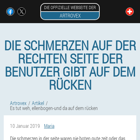
DIE OFFIZIELLE WEBSEITE DER
ARTROVEX
DIE SCHMERZEN AUF DER
RECHTEN SEITE DER
BENUTZER GIBT AUF DEM
RÜCKEN
Artrovex
Artikel
Es tut weh, ellenbogen-und da auf dem rücken
10 Januar 2019
Maria
Die schmerzen in der seite waren nie boten gute zeit oder das