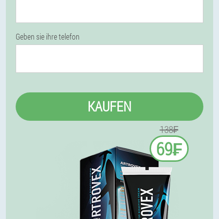
Geben sie ihre telefon
KAUFEN
138₣
69₣