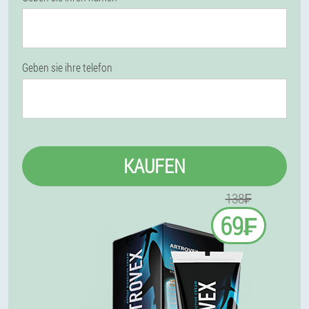
Geben sie ihre telefon
KAUFEN
138₣
69₣