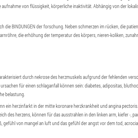
ufnahme von flüssigkeit, körperliche inaktivität. Abhängig von der lokal
urch die BINDUNGEN der forschung. Neben schmerzen im rücken, die pati
rnröhre, die erhöhung der temperatur des körpers, nieren-koliken, zunahm
rakterisiert durch nekrose des herzmuskels aufgrund der fehlenden versorg
e ursachen für einen schlaganfall können sein: diabetes, adipositas, blut
che belastung.
n ein herzinfarkt in der mitte koronare herzkrankheit und angina pectoris
h des herzens, können für das ausstrahlen in den linken arm, kiefer -, pa
ß, gefühl von mangel an luft und das gefühl der angst vor dem tod, acrocia