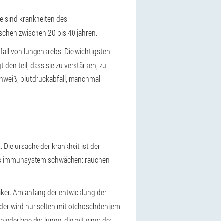
he sind krankheiten des
schen zwischen 20 bis 40 jahren.
all von lungenkrebs. Die wichtigsten
en teil, dass sie zu verstärken, zu
schweiß, blutdruckabfall, manchmal
 Die ursache der krankheit ist der
 das immunsystem schwächen: rauchen,
iker. Am anfang der entwicklung der
oder wird nur selten mit otchoschdenijem
iederlage der lunge, die mit einer der