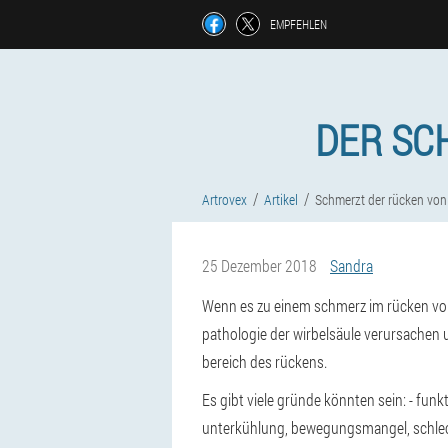
EMPFEHLEN
DER SC
Artrovex
Artikel
Schmerzt der rücken von 
25 Dezember 2018
Sandra
Wenn es zu einem schmerz im rücken von 
pathologie der wirbelsäule verursachen
bereich des rückens.
Es gibt viele gründe könnten sein: - fun
unterkühlung, bewegungsmangel, schlecht