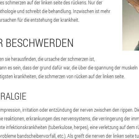
s schmerzen auf der linken seite des rückens. Nur der
athologie und schreibt die behandlung. Inzwischen ist mehr
ursachen für die entstehung der krankheit.
ER BESCHWERDEN
en sie herausfinden, die ursache der schmerzen ist,
. Kann es sein, dass der grund dafür war, die über die spannung der muskeln 
tigsten krankheiten, die schmerzen von rücken auf der linken seite.
RALGIE
mpression, irritation oder entzündung der nerven zwischen den rippen. Die 
sche reaktionen, erkrankungen des nervensystems, die verringerung der imm
te infektionskrankheiten (tuberkulose, herpes), eine verletzung auf dem 
bleme bandscheibenvorfall, etc.). Als greift die nerven der linken seite tut