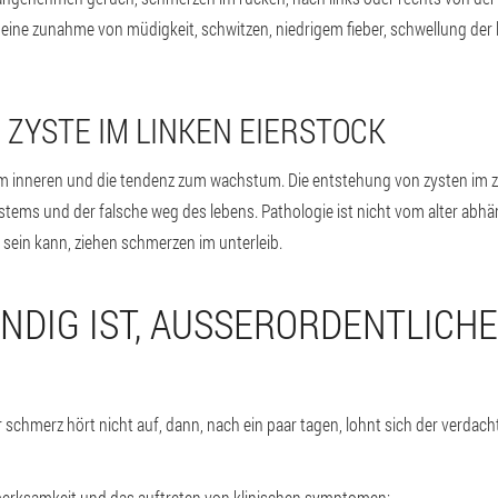
r eine zunahme von müdigkeit, schwitzen, niedrigem fieber, schwellung d
 ZYSTE IM LINKEN EIERSTOCK
it im inneren und die tendenz zum wachstum. Die entstehung von zysten i
ems und der falsche weg des lebens. Pathologie ist nicht vom alter abh
 sein kann, ziehen schmerzen im unterleib.
DIG IST, AUSSERORDENTLICHE 
 schmerz hört nicht auf, dann, nach ein paar tagen, lohnt sich der verdach
fmerksamkeit und das auftreten von klinischen symptomen: