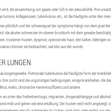
 wird, die ansammlung von gasen oder luft in der pleurahöhle. Ihre ursac
 tumore, kollagenosen, tuberkulose, etc., ist die häufigste unter den men
mer plötzlich und der schweregrad der symptome hängt von dem grad der f
d: die akuten schmerzen im oberen brustkorb mit dem gewebe beschädigt d
ben, trockener husten, dyspnoe, zyanose der haut, den kalten, klebrigen 
aksov können sie beobachten, wie blut aus der wunde.
ER LUNGEN
as lungengewebe. Pulmonale tuberkulose die häufigste form der krankheit.
für ihre zucht sind die ungünstigen bedingungen, einige krankheiten, die
litus, krebs, chronische niereninsuffizienz und andere.
n an orten des freiheitsentzugs, migranten, drogenabhängige und alkohol
ind mild und gehen wie eine erkältung. Der husten wird nicht angezeigt, 
nangenehmen geruch, schmerzen im rücken, nach links oder rechts von der n