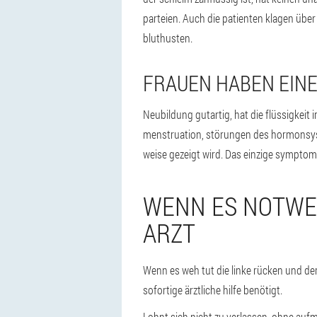
parteien. Auch die patienten klagen übe
bluthusten.
FRAUEN HABEN EINE
Neubildung gutartig, hat die flüssigke
menstruation, störungen des hormonsyst
weise gezeigt wird. Das einzige symptom
WENN ES NOTWEN
RZT
Wenn es weh tut die linke rücken und der
sofortige ärztliche hilfe benötigt.
Lohnt sich nicht zu verlassen, ohne au