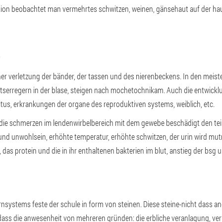
tion beobachtet man vermehrtes schwitzen, weinen, gänsehaut auf der hau
S
iner verletzung der bänder, der tassen und des nierenbeckens. In den meiste
tserregern in der blase, steigen nach mochetochnikam. Auch die entwickl
litus, erkrankungen der organe des reproduktiven systems, weiblich, etc.
die schmerzen im lendenwirbelbereich mit dem gewebe beschädigt den teil
nd unwohlsein, erhöhte temperatur, erhöhte schwitzen, der urin wird mut
 das protein und die in ihr enthaltenen bakterien im blut, anstieg der bsg 
rnsystems feste der schule in form von steinen. Diese steine-nicht dass ande
, dass die anwesenheit von mehreren gründen: die erbliche veranlagung, ve