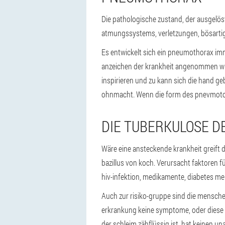
Die pathologische zustand, der ausgelöst
atmungssystems, verletzungen, bösartige
Es entwickelt sich ein pneumothorax im
anzeichen der krankheit angenommen wir
inspirieren und zu kann sich die hand ge
ohnmacht. Wenn die form des pnevmotor
DIE TUBERKULOSE D
Wäre eine ansteckende krankheit greift d
bazillus von koch. Verursacht faktoren 
hiv-infektion, medikamente, diabetes mel
Auch zur risiko-gruppe sind die mensche
erkrankung keine symptome, oder diese s
der schleim zähflüssig ist, hat keinen u