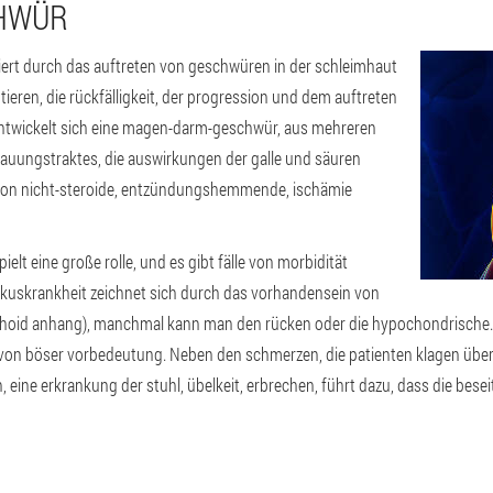
HWÜR
iert durch das auftreten von geschwüren in der schleimhaut
ieren, die rückfälligkeit, der progression und dem auftreten
ntwickelt sich eine magen-darm-geschwür, aus mehreren
auungstraktes, die auswirkungen der galle und säuren
 von nicht-steroide, entzündungshemmende, ischämie
ielt eine große rolle, und es gibt fälle von morbidität
lkuskrankheit zeichnet sich durch das vorhandensein von
oid anhang), manchmal kann man den rücken oder die hypochondrische. I
 von böser vorbedeutung. Neben den schmerzen, die patienten klagen übe
ine erkrankung der stuhl, übelkeit, erbrechen, führt dazu, dass die bese