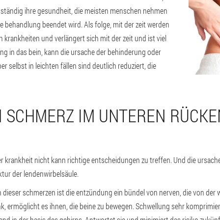
n ständig ihre gesundheit, die meisten menschen nehmen
behandlung beendet wird. Als folge, mit der zeit werden
krankheiten und verlängert sich mit der zeit und ist viel
g in das bein, kann die ursache der behinderung oder
er selbst in leichten fällen sind deutlich reduziert, die
N SCHMERZ IM UNTEREN RÜCKE
r krankheit nicht kann richtige entscheidungen zu treffen. Und die ursach
ktur der lendenwirbelsäule.
en dieser schmerzen ist die entzündung ein bündel von nerven, die von der
k, ermöglicht es ihnen, die beine zu bewegen. Schwellung sehr komprimier
d in der basis des gehirns. Antwortet sie und minimiert das risiko zukünf