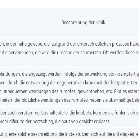
Beschreibung der klinik
ch, in der nähe gewebe, die, aufgrund der unterschiedlichen prozesse ha
rt die nervenenden, die wird die ursache der schmerzen. Oft werden diese
ndungen, die angezeigt werden, infolge der entwicklung von krampfarti
, durch die entwicklung der degenerativen krankheit der festplatte. Der an
ch unbequemen wendungen des rumpfes, gewichtheben, etc. Gibt es externe
scheitern der plötzliche wendungen des rumpfes, heben sie übermäßige be
aber auch verstumme, bushaltestelle, die kribbeln, können sie fühlen sich s
hr dificulto der herzschlag, die haut von gesicht erblasst.
ufig, eine solche beschreibung, die ärzte stützen sich auf die unfähigkeit, 