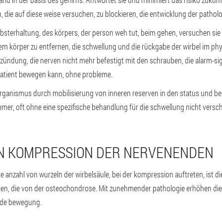
die auf diese weise versuchen, zu blockieren, die entwicklung der patholo
sterhaltung, des körpers, der person weh tut, beim gehen, versuchen sie 
 dem körper zu entfernen, die schwellung und die rückgabe der wirbel im phy
tzündung, die nerven nicht mehr befestigt mit den schrauben, die alarm-si
patient bewegen kann, ohne probleme.
er organismus durch mobilisierung von inneren reserven in den status und 
 immer, oft ohne eine spezifische behandlung für die schwellung nicht versc
ON KOMPRESSION DER NERVENENDEN
ße anzahl von wurzeln der wirbelsäule, bei der kompression auftreten, ist 
en, die von der osteochondrose. Mit zunehmender pathologie erhöhen di
jede bewegung.