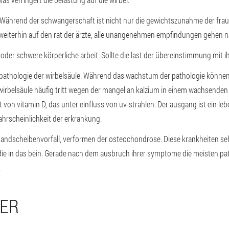
Während der schwangerschaft ist nicht nur die gewichtszunahme der frau, 
 weiterhin auf den rat der ärzte, alle unangenehmen empfindungen gehen n
t oder schwere körperliche arbeit
. Sollte die last der übereinstimmung mit i
pathologie der wirbelsäule.
Während das wachstum der pathologie können 
wirbelsäule häufig tritt wegen der mangel an kalzium in einem wachsenden
von vitamin D, das unter einfluss von uv-strahlen. Der ausgang ist ein leb
wahrscheinlichkeit der erkrankung.
bandscheibenvorfall, verformen der osteochondrose.
Diese krankheiten se
e in das bein. Gerade nach dem ausbruch ihrer symptome die meisten pat
.
DER