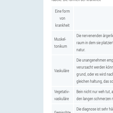
Eine form
von
krankheit
Die nervenenden ärgerli
Muskel-
raum in dem sie platzie
tonikum
natur.
Die unangenehmen empfi
verursacht werden können
Vaskuläre
grund, oder es wird na
gleichen haltung, das 
Vegetativ-
Bein nicht nur weh tut, 
vaskuläre
den langen schmerzen me
Die diagnose ist sehr hä
Gemischte