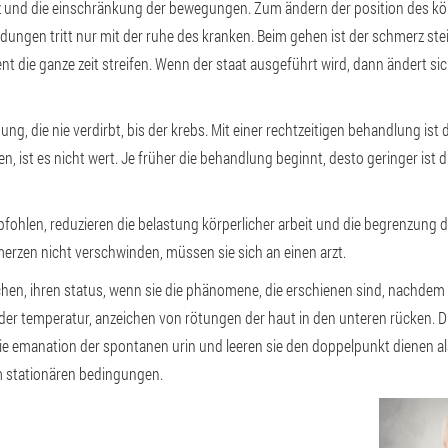
 und die einschränkung der bewegungen. Zum ändern der position des körp
gen tritt nur mit der ruhe des kranken. Beim gehen ist der schmerz steig
nt die ganze zeit streifen. Wenn der staat ausgeführt wird, dann ändert sic
ung, die nie verdirbt, bis der krebs. Mit einer rechtzeitigen behandlung ist
n, ist es nicht wert. Je früher die behandlung beginnt, desto geringer ist d
ohlen, reduzieren die belastung körperlicher arbeit und die begrenzung de
hmerzen nicht verschwinden, müssen sie sich an einen arzt.
hen, ihren status, wenn sie die phänomene, die erschienen sind, nachdem
 der temperatur, anzeichen von rötungen der haut in den unteren rücken. D
ie emanation der spontanen urin und leeren sie den doppelpunkt dienen al
m stationären bedingungen.