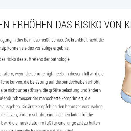
N ERHÖHEN DAS RISIKO VON 
gung in das bein, das heißt ischias. Die krankheit nicht die
nzip können sie das vorläufige ergebnis.
as risiko des auftretens der pathologie
or allem, wenn die schuhe high heels.
In diesem fall wird die
rliche kurven, die belastung auf die bandscheiben erhöht,
palte nicht unterstützen, die größte belastung und ändern
r außendurchmesser der manschette komprimiert, die
le ausgehen. Die ärzte empfehlen den benutzer vorzusehen,
ule, sitzen, ändern schuhe, einen kleinen laden für die
 wird die muskulatur im fuß für eine lange zeit zu halten
as verringert die belastung auf die wirbel.