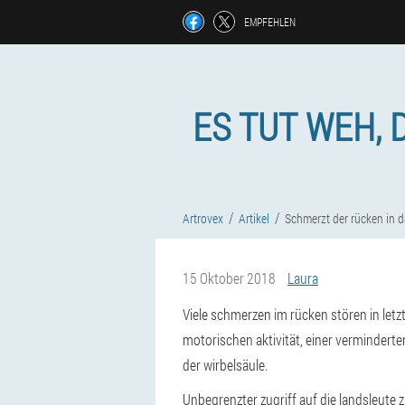
EMPFEHLEN
ES TUT WEH, 
Artrovex
Artikel
Schmerzt der rücken in d
15 Oktober 2018
Laura
Viele schmerzen im rücken stören in letzt
motorischen aktivität, einer vermindert
der wirbelsäule.
Unbegrenzter zugriff auf die landsleute 