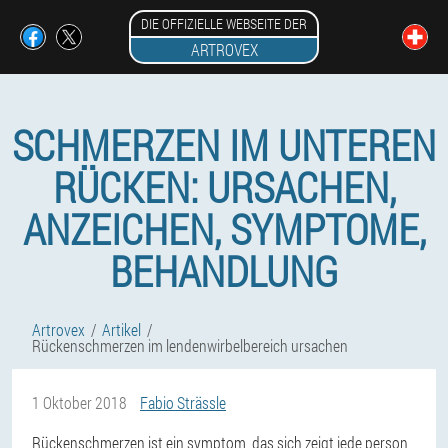
DIE OFFIZIELLE WEBSEITE DER
ARTROVEX
SCHMERZEN IM UNTEREN
RÜCKEN: URSACHEN,
ANZEICHEN, SYMPTOME,
BEHANDLUNG
Artrovex
Artikel
Rückenschmerzen im lendenwirbelbereich ursachen
1 Oktober 2018
Fabio Strässle
Rückenschmerzen ist ein symptom, das sich zeigt jede person