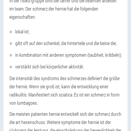
In der risiko-gruppe sind die fahrer und die beamten arbeiten
im team. Der schmerz der hernie hat die folgenden
eigenschaften:
lokal ist;
gibt oft auf den schenkel, die hinterteile und die beine die;
in kombination mit anderen symptomen (taubheit, kribbeln);
verstärkt sich bei körperlicher aktivität.
Die intensität des syndroms des schmerzes definiert die größe
der hernie. Wenn sie groß ist, kann die entwicklung einer
radikulitis. Manifestiert sich sciatica. Es ist ein schmerz in form
von lumbagoes.
Die meisten patienten hernie entwickelt sich der schmerz durch
die art hexenschuss. Weitere symptome der hernie ist der
rückgang der leistung, die einschränkung der beweglichkeit der