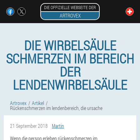
DIE OFFIZIELLE WEBSEITE DER
ARTROVEX
DIE WIRBELSÄULE
SCHMERZEN IM BEREICH
DER
LENDENWIRBELSÄULE
Artrovex
Artikel
Rückenschmerzen im lendenbereich, die ursache
21 September 2018
Martin
Wenn die person erleben rückenschmerzen im