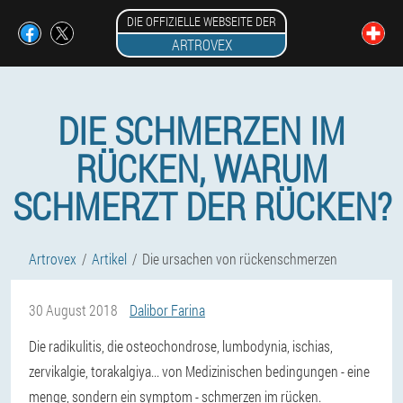
DIE OFFIZIELLE WEBSEITE DER
ARTROVEX
DIE SCHMERZEN IM
RÜCKEN, WARUM
SCHMERZT DER RÜCKEN?
Artrovex
Artikel
Die ursachen von rückenschmerzen
30 August 2018
Dalibor Farina
Die radikulitis, die osteochondrose, lumbodynia, ischias,
zervikalgie, torakalgiya...
von Medizinischen bedingungen - eine
menge, sondern ein symptom - schmerzen im rücken.