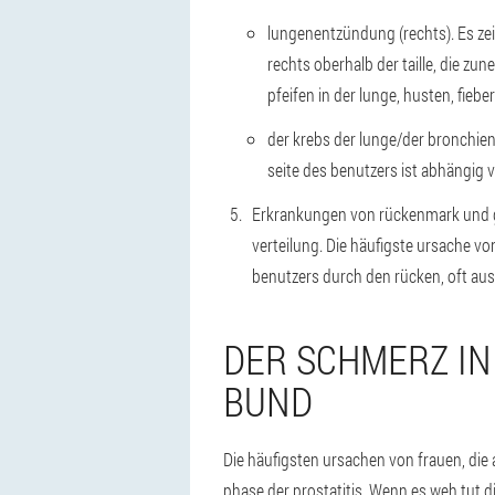
lungenentzündung (rechts). Es ze
rechts oberhalb der taille, die z
pfeifen in der lunge, husten, fieber
der krebs der lunge/der bronchien
seite des benutzers ist abhängig 
Erkrankungen von rückenmark und geh
verteilung. Die häufigste ursache vo
benutzers durch den rücken, oft auss
DER SCHMERZ IN
BUND
Die häufigsten ursachen von frauen, die 
phase der prostatitis. Wenn es weh tut d