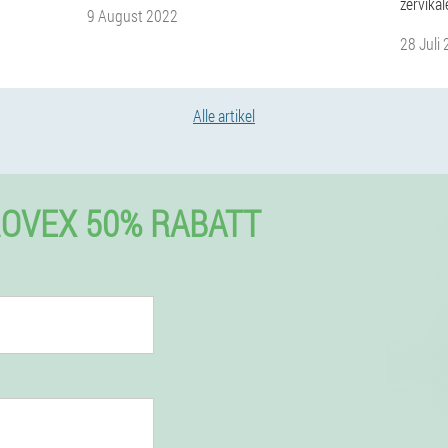
zervika
9 August 2022
28 Juli
Alle artikel
OVEX 50% RABATT