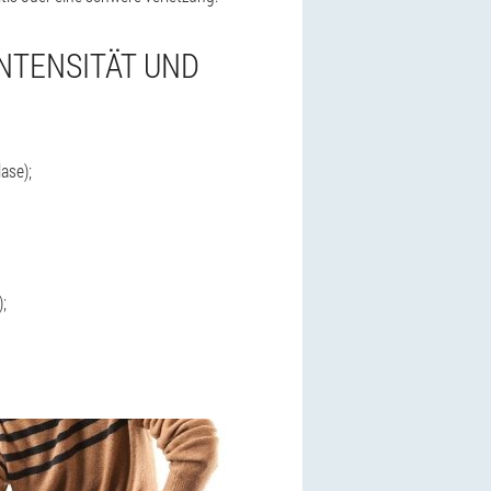
INTENSITÄT UND
ase);
;