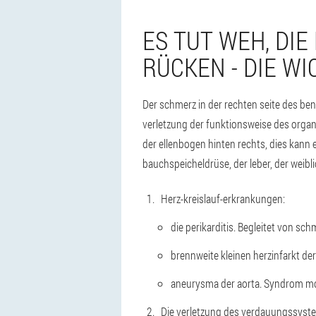
ES TUT WEH, DIE
RÜCKEN - DIE W
Der schmerz in der rechten seite des be
verletzung der funktionsweise des organ
der ellenbogen hinten rechts, dies kann e
bauchspeicheldrüse, der leber, der weibl
Herz-kreislauf-erkrankungen:
die perikarditis. Begleitet von sc
brennweite kleinen herzinfarkt der
aneurysma der aorta. Syndrom mod
Die verletzung des verdauungssyst