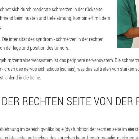
ichnet sich durch moderate schmerzen in der rückseite
unehmend beim husten und tiefe atmung, kombiniert mit dem
;
. Die intensität des syndrom - schmerzen in der rechten
von der lage und position des tumors.
irn/zentralnervensystem ist das periphere nervensystem. Die schmerzen i
n - crush des nervus ischiadicus (ischias), was das auftreten von starken 
trahlend in die beine.
 DER RECHTEN SEITE VON DER 
ablehnung im bereich gynäkologie (dysfunktion der rechten seite im eierst
ie rechte seite und rücken, das sprechen kann, hepatomegalie, pyelonephri