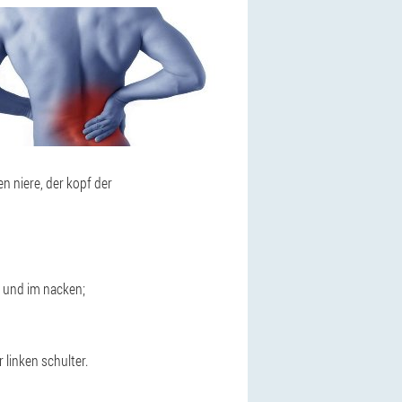
n niere, der kopf der
r und im nacken;
linken schulter.