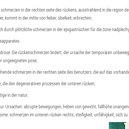
it schmerzen in der rechten seite des rückens, ausstrahlend in die region de
er, kommt in der mitte von fieber, übelkeit, erbrechen;
ich durch plötzliche schmerzen in der epigastrischen für die zone nadplechya
sapparates:
drose. Die rückenschmerzen lindert, der ursache der temporären unbewegli
er ungeeigneten pose;
ziehende schmerzen in der rechten seite des benutzers, die auf das vorhand
e, die den degenerativen prozessen der unteren rücken;
ige in der natur;
tur. Ursachen: abrupte bewegungen, heben von gewicht, fallhöhe unangen
me: schmerzen im unteren rücken rechts, steifigkeit, unfähigkeit, sich zu 