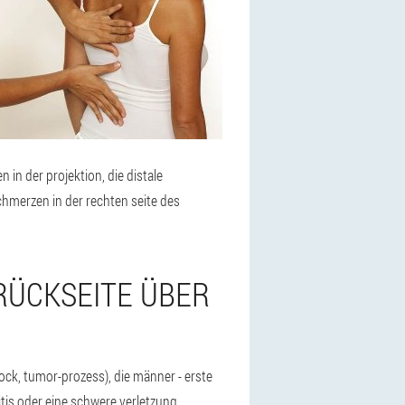
n der projektion, die distale
schmerzen in der rechten seite des
RÜCKSEITE ÜBER
ock, tumor-prozess), die männer - erste
tis oder eine schwere verletzung.