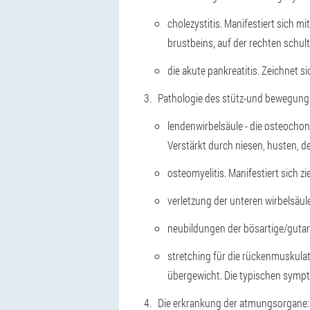
cholezystitis. Manifestiert sich m
brustbeins, auf der rechten schult
die akute pankreatitis. Zeichnet s
Pathologie des stütz-und bewegung
lendenwirbelsäule - die osteochon
Verstärkt durch niesen, husten, d
osteomyelitis. Manifestiert sich 
verletzung der unteren wirbelsäul
neubildungen der bösartige/gutart
stretching für die rückenmuskula
übergewicht. Die typischen sympto
Die erkrankung der atmungsorgane: