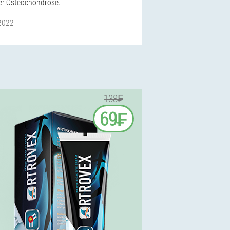
ler Osteochondrose.
 2022
138₣
69₣