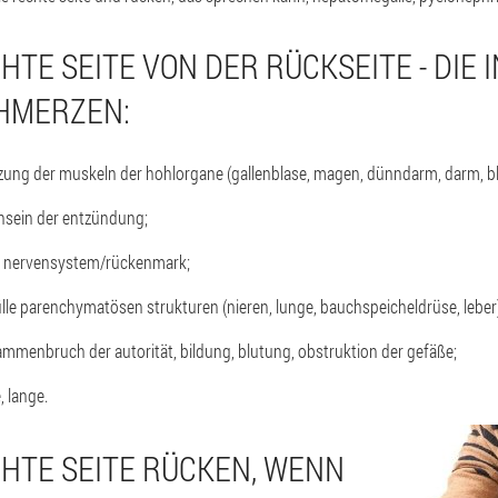
CHTE SEITE VON DER RÜCKSEITE - DIE 
HMERZEN:
zung der muskeln der hohlorgane (gallenblase, magen, dünndarm, darm, bl
nsein der entzündung;
m nervensystem/rückenmark;
ülle parenchymatösen strukturen (nieren, lunge, bauchspeicheldrüse, leber)
sammenbruch der autorität, bildung, blutung, obstruktion der gefäße;
, lange.
CHTE SEITE RÜCKEN, WENN