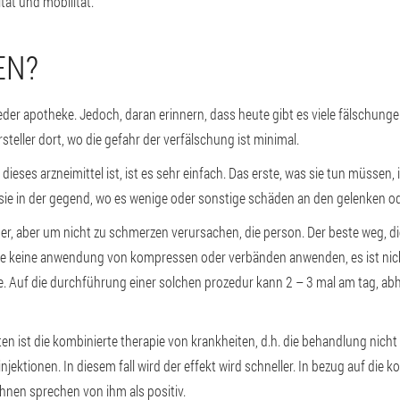
tät und mobilität.
EN?
jeder apotheke. Jedoch, daran erinnern, dass heute gibt es viele fälschunge
rsteller dort, wo die gefahr der verfälschung ist minimal.
l dieses arzneimittel ist, ist es sehr einfach. Das erste, was sie tun müsse
 sie in der gegend, wo es wenige oder sonstige schäden an den gelenken o
ger, aber um nicht zu schmerzen verursachen, die person. Der beste weg, di
site keine anwendung von kompressen oder verbänden anwenden, es ist nic
e. Auf die durchführung einer solchen prozedur kann 2 – 3 mal am tag, a
n ist die kombinierte therapie von krankheiten, d.h. die behandlung nicht
injektionen. In diesem fall wird der effekt wird schneller. In bezug auf di
 ihnen sprechen von ihm als positiv.