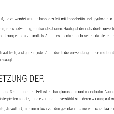
 auf, die verwendet werden kann, das fett mit khondroitin und glyukozamin.
n, ist es notwendig, kontraindikationen. Häufig ist der individuelle unvert
setzung eines arzneimittels. Aber dies geschieht sehr selten, da alle teil
isch auf fisch, und ganz in jeder. Auch durch die verwendung der creme loh
ie säuglinge.
ETZUNG DER
t aus 3 komponenten. Fett ist ein hai, glucosamin und chondroitin. Auch
n integrierten ansatz, der die verbindung verstärkt sich deren wirkung auf 
te, die auftritt, mit einem tuch von den gelenken des menschlichen körpe