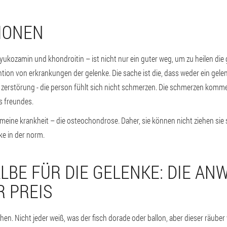
IONEN
lyukozamin und khondroitin – ist nicht nur ein guter weg, um zu heilen die 
tion von erkrankungen der gelenke. Die sache ist die, dass weder ein gele
r zerstörung - die person fühlt sich nicht schmerzen. Die schmerzen komme
s freundes.
gemeine krankheit – die osteochondrose. Daher, sie können nicht ziehen sie 
nke in der norm.
SALBE FÜR DIE GELENKE: DIE AN
 PREIS
schen. Nicht jeder weiß, was der fisch dorade oder ballon, aber dieser räuber 