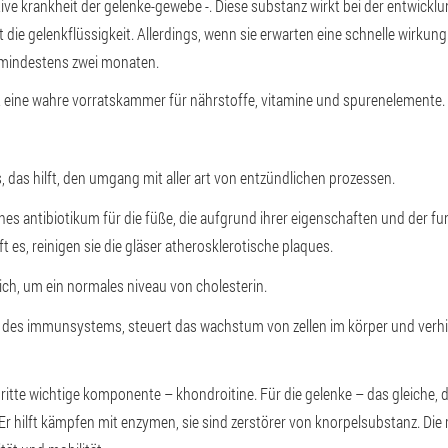
e krankheit der gelenke-gewebe -. Diese substanz wirkt bei der entwicklu
die gelenkflüssigkeit. Allerdings, wenn sie erwarten eine schnelle wirkung ni
mindestens zwei monaten.
ist eine wahre vorratskammer für nährstoffe, vitamine und spurenelemente.
s, das hilft, den umgang mit aller art von entzündlichen prozessen.
hes antibiotikum für die füße, die aufgrund ihrer eigenschaften und der fu
 es, reinigen sie die gläser atherosklerotische plaques.
ich, um ein normales niveau von cholesterin.
eger des immunsystems, steuert das wachstum von zellen im körper und ver
 dritte wichtige komponente – khondroitine. Für die gelenke – das gleiche, 
t. Er hilft kämpfen mit enzymen, sie sind zerstörer von knorpelsubstanz. D