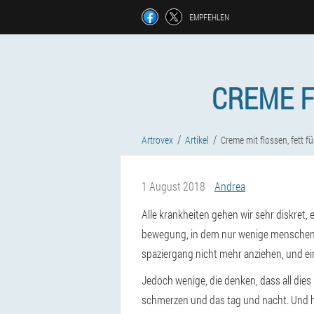
EMPFEHLEN
CREME F
Artrovex
Artikel
Creme mit flossen, fett f
1 August 2018
Andrea
Alle krankheiten gehen wir sehr diskret, 
bewegung, in dem nur wenige menschen ach
spaziergang nicht mehr anziehen, und ein
Jedoch wenige, die denken, dass all dies 
schmerzen und das tag und nacht. Und hie