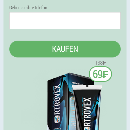
Geben sie ihre telefon
KAUFEN
138₣
69₣