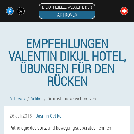
DIE OFFIZIELLE WEBSEITE DER
ARTROVEX
EMPFEHLUNGEN
VALENTIN DIKUL HOTEL,
ÜBUNGEN FÜR DEN
RÜCKEN
Artrovex
Artikel
Dikul ist, rückenschmerzen
26 Juli 2018
Jasmin Oetiker
Pathologie des stütz-und bewegungsapparates nehmen