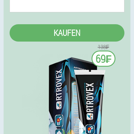
KAUFEN
138₣
69₣