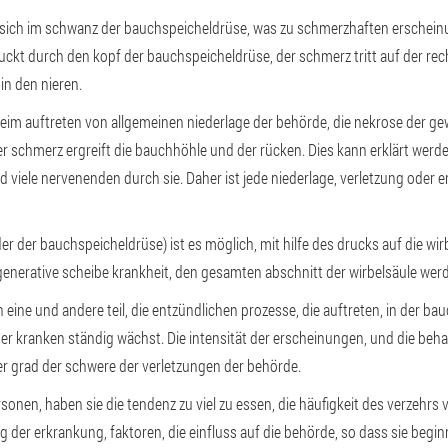
sich im schwanz der bauchspeicheldrüse, was zu schmerzhaften erscheinun
ckt durch den kopf der bauchspeicheldrüse, der schmerz tritt auf der rech
 in den nieren.
beim auftreten von allgemeinen niederlage der behörde, die nekrose der ge
 Der schmerz ergreift die bauchhöhle und der rücken. Dies kann erklärt wer
d viele nervenenden durch sie. Daher ist jede niederlage, verletzung oder
r der bauchspeicheldrüse) ist es möglich, mit hilfe des drucks auf die wi
egenerative scheibe krankheit, den gesamten abschnitt der wirbelsäule werd
 eine und andere teil, die entzündlichen prozesse, die auftreten, in der bau
der kranken ständig wächst. Die intensität der erscheinungen, und die beh
er grad der schwere der verletzungen der behörde.
rsonen, haben sie die tendenz zu viel zu essen, die häufigkeit des verzehrs
g der erkrankung, faktoren, die einfluss auf die behörde, so dass sie begin