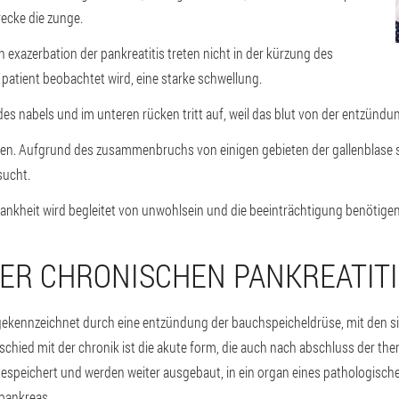
recke die zunge.
 exazerbation der pankreatitis treten nicht in der kürzung des
atient beobachtet wird, eine starke schwellung.
 des nabels und im unteren rücken tritt auf, weil das blut von der entzündun
gen. Aufgrund des zusammenbruchs von einigen gebieten der gallenblase s
sucht.
kheit wird begleitet von unwohlsein und die beeinträchtigung benötigen 
ER CHRONISCHEN PANKREATITI
 gekennzeichnet durch eine entzündung der bauchspeicheldrüse, mit den 
chied mit der chronik ist die akute form, die auch nach abschluss der the
gespeichert und werden weiter ausgebaut, in ein organ eines pathologische
 pankreas.