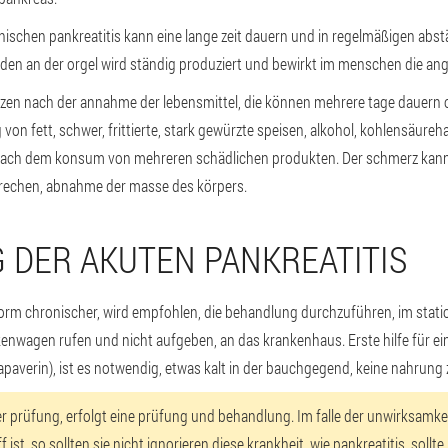
nischen pankreatitis kann eine lange zeit dauern und in regelmäßigen ab
äden an der orgel wird ständig produziert und bewirkt im menschen die a
zen nach der annahme der lebensmittel, die können mehrere tage dauern o
n fett, schwer, frittierte, stark gewürzte speisen, alkohol, kohlensäureha
nach dem konsum von mehreren schädlichen produkten. Der schmerz kann 
rbrechen, abnahme der masse des körpers.
 DER AKUTEN PANKREATITIS
 form chronischer, wird empfohlen, die behandlung durchzuführen, im stat
enwagen rufen und nicht aufgeben, an das krankenhaus. Erste hilfe für ein
averin), ist es notwendig, etwas kalt in der bauchgegend, keine nahrung
r prüfung, erfolgt eine prüfung und behandlung. Im falle der unwirksamkei
f ist, so sollten sie nicht ignorieren diese krankheit, wie pankreatitis, sol