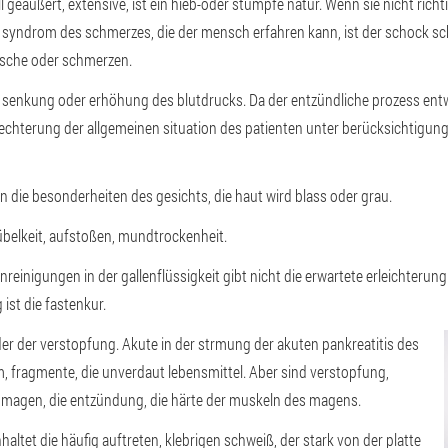
geäußert, extensive, ist ein hieb-oder stumpfe natur. Wenn sie nicht richtig
s syndrom des schmerzes, die der mensch erfahren kann, ist der schock s
ische oder schmerzen.
senkung oder erhöhung des blutdrucks. Da der entzündliche prozess entwi
lechterung der allgemeinen situation des patienten unter berücksichtigu
n die besonderheiten des gesichts, die haut wird blass oder grau.
übelkeit, aufstoßen, mundtrockenheit.
reinigungen in der gallenflüssigkeit gibt nicht die erwartete erleichterung.
ist die fastenkur.
 der verstopfung. Akute in der strmung der akuten pankreatitis des
 fragmente, die unverdaut lebensmittel. Aber sind verstopfung,
n magen, die entzündung, die härte der muskeln des magens.
altet die häufig auftreten, klebrigen schweiß, der stark von der platte