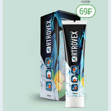
138₣
69₣